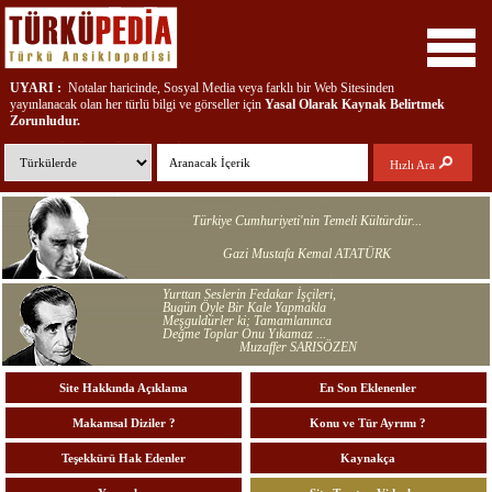
UYARI :
Notalar haricinde, Sosyal Media veya farklı bir Web Sitesinden
yayınlanacak olan her türlü bilgi ve görseller için
Yasal Olarak
Kaynak Belirtmek
Zorunludur.
REPERTÜKÜL - TÜRKÜPEDİA ; Türkülere, Çalgılara, Yörelere ve Türkü
Hızlı Ara
Emektarlarına ait bilgi, belge, doküman ve ses kayıtları içeren interaktif bir
kütüphanedir...
Türkiye Cumhuriyeti'nin Temeli Kültürdür...
Gazi Mustafa Kemal ATATÜRK
Yurttan Seslerin Fedakar İşçileri,
Bugün Öyle Bir Kale Yapmakla
Meşguldürler ki; Tamamlanınca
Değme Toplar Onu Yıkamaz ...
Muzaffer SARISÖZEN
Site Hakkında Açıklama
En Son Eklenenler
Makamsal Diziler ?
Konu ve Tür Ayrımı ?
Teşekkürü Hak Edenler
Kaynakça